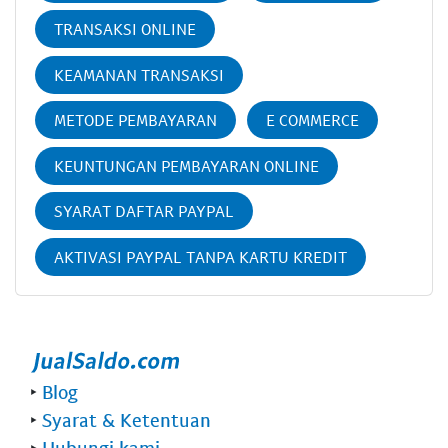
TRANSAKSI ONLINE
KEAMANAN TRANSAKSI
METODE PEMBAYARAN
E COMMERCE
KEUNTUNGAN PEMBAYARAN ONLINE
SYARAT DAFTAR PAYPAL
AKTIVASI PAYPAL TANPA KARTU KREDIT
‣
Blog
‣
Syarat & Ketentuan
‣
Hubungi kami