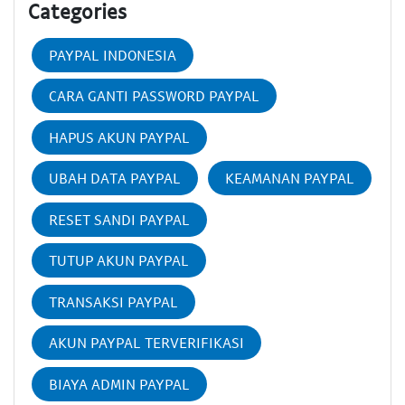
Categories
PAYPAL INDONESIA
CARA GANTI PASSWORD PAYPAL
HAPUS AKUN PAYPAL
UBAH DATA PAYPAL
KEAMANAN PAYPAL
RESET SANDI PAYPAL
TUTUP AKUN PAYPAL
TRANSAKSI PAYPAL
AKUN PAYPAL TERVERIFIKASI
BIAYA ADMIN PAYPAL