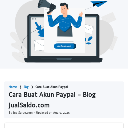
Home
Tag
Cara Buat Akun Paypal
Cara Buat Akun Paypal - Blog
JualSaldo.com
By JualSaldo.com - Updated on
Aug 6, 2026