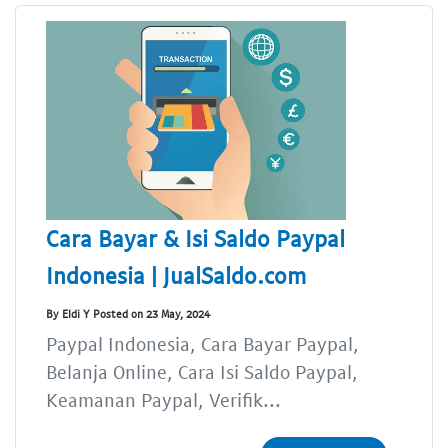
Cara Bayar & Isi Saldo Paypal
Indonesia | JualSaldo.com
By Eldi Y Posted on 23 May, 2024
Paypal Indonesia, Cara Bayar Paypal,
Belanja Online, Cara Isi Saldo Paypal,
Keamanan Paypal, Verifik...