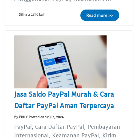
Dilihat: 1670 kali
Read more >>
Jasa Saldo PayPal Murah & Cara
Daftar PayPal Aman Terpercaya
By Eldi Y Posted on 12 Jun, 2024
PayPal, Cara Daftar PayPal, Pembayaran
Internasional, Keamanan PayPal, Kirim