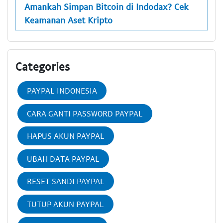
Amankah Simpan Bitcoin di Indodax? Cek
Keamanan Aset Kripto
Categories
PAYPAL INDONESIA
CARA GANTI PASSWORD PAYPAL
HAPUS AKUN PAYPAL
UBAH DATA PAYPAL
RESET SANDI PAYPAL
TUTUP AKUN PAYPAL