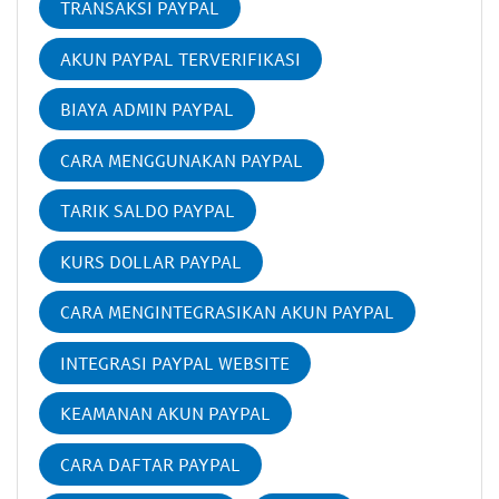
TRANSAKSI PAYPAL
AKUN PAYPAL TERVERIFIKASI
BIAYA ADMIN PAYPAL
CARA MENGGUNAKAN PAYPAL
TARIK SALDO PAYPAL
KURS DOLLAR PAYPAL
CARA MENGINTEGRASIKAN AKUN PAYPAL
INTEGRASI PAYPAL WEBSITE
KEAMANAN AKUN PAYPAL
CARA DAFTAR PAYPAL