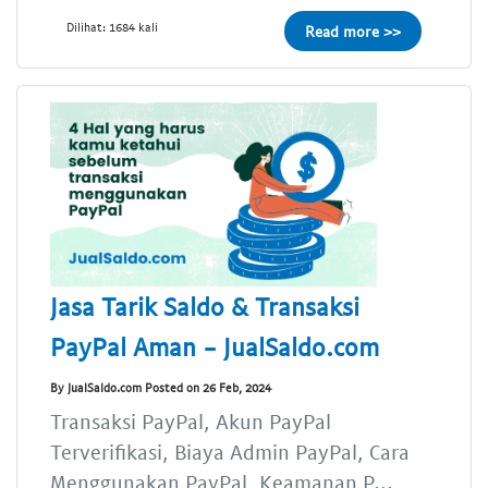
Dilihat: 1684 kali
Read more >>
Jasa Tarik Saldo & Transaksi
PayPal Aman - JualSaldo.com
By JualSaldo.com Posted on 26 Feb, 2024
Transaksi PayPal, Akun PayPal
Terverifikasi, Biaya Admin PayPal, Cara
Menggunakan PayPal, Keamanan P...