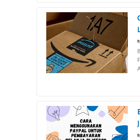
B
P
A
B