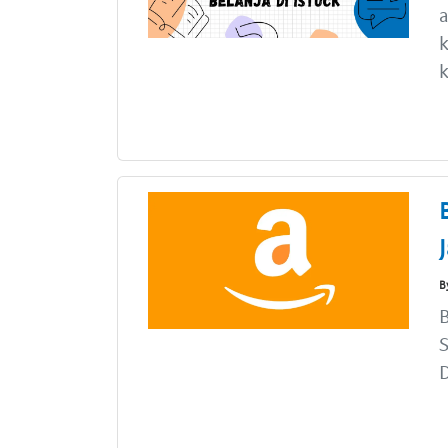
k
k
B
B
S
D