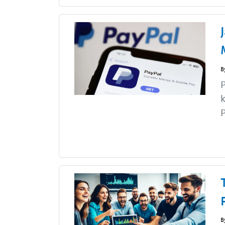
B
P
k
P
B