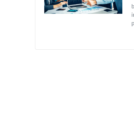
b
i
p