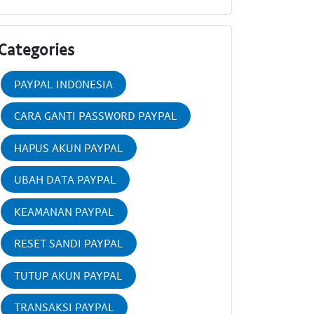
Categories
PAYPAL INDONESIA
CARA GANTI PASSWORD PAYPAL
HAPUS AKUN PAYPAL
UBAH DATA PAYPAL
KEAMANAN PAYPAL
RESET SANDI PAYPAL
TUTUP AKUN PAYPAL
TRANSAKSI PAYPAL