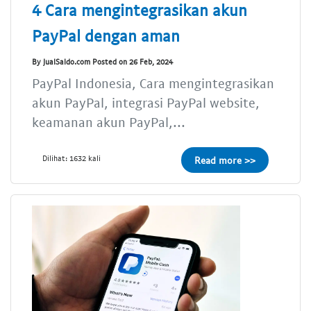
4 Cara mengintegrasikan akun
PayPal dengan aman
By JualSaldo.com Posted on 26 Feb, 2024
PayPal Indonesia, Cara mengintegrasikan
akun PayPal, integrasi PayPal website,
keamanan akun PayPal,...
Dilihat: 1632 kali
Read more >>