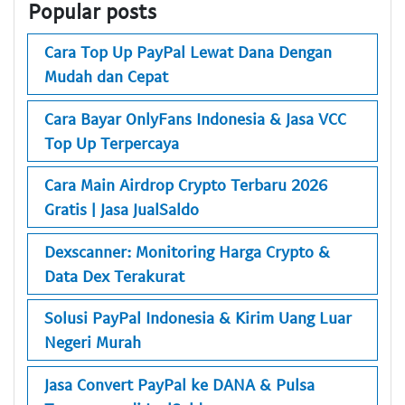
Popular posts
Cara Top Up PayPal Lewat Dana Dengan
Mudah dan Cepat
Cara Bayar OnlyFans Indonesia & Jasa VCC
Top Up Terpercaya
Cara Main Airdrop Crypto Terbaru 2026
Gratis | Jasa JualSaldo
Dexscanner: Monitoring Harga Crypto &
Data Dex Terakurat
Solusi PayPal Indonesia & Kirim Uang Luar
Negeri Murah
Jasa Convert PayPal ke DANA & Pulsa