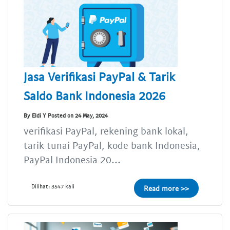
Jasa Verifikasi PayPal & Tarik
Saldo Bank Indonesia 2026
By Eldi Y Posted on 24 May, 2024
verifikasi PayPal, rekening bank lokal,
tarik tunai PayPal, kode bank Indonesia,
PayPal Indonesia 20...
Dilihat: 3547 kali
Read more >>