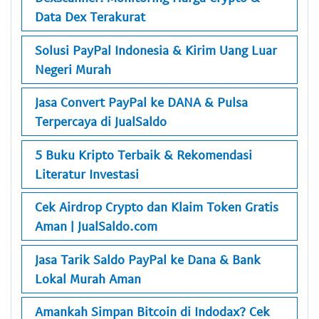
Data Dex Terakurat
Solusi PayPal Indonesia & Kirim Uang Luar
Negeri Murah
Jasa Convert PayPal ke DANA & Pulsa
Terpercaya di JualSaldo
5 Buku Kripto Terbaik & Rekomendasi
Literatur Investasi
Cek Airdrop Crypto dan Klaim Token Gratis
Aman | JualSaldo.com
Jasa Tarik Saldo PayPal ke Dana & Bank
Lokal Murah Aman
Amankah Simpan Bitcoin di Indodax? Cek