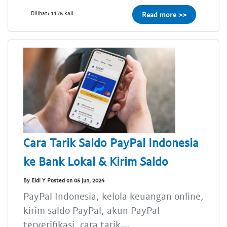
Dilihat: 1176 kali
Read more >>
Cara Tarik Saldo PayPal Indonesia
ke Bank Lokal & Kirim Saldo
By Eldi Y Posted on 05 Jun, 2024
PayPal Indonesia, kelola keuangan online,
kirim saldo PayPal, akun PayPal
terverifikasi, cara tarik...