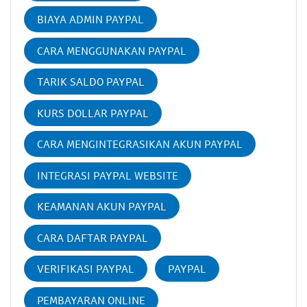
BIAYA ADMIN PAYPAL
CARA MENGGUNAKAN PAYPAL
TARIK SALDO PAYPAL
KURS DOLLAR PAYPAL
CARA MENGINTEGRASIKAN AKUN PAYPAL
INTEGRASI PAYPAL WEBSITE
KEAMANAN AKUN PAYPAL
CARA DAFTAR PAYPAL
VERIFIKASI PAYPAL
PAYPAL
PEMBAYARAN ONLINE