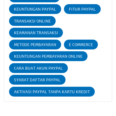
KEUNTUNGAN PAYPAL
FITUR PAYPAL
TRANSAKSI ONLINE
KEAMANAN TRANSAKSI
METODE PEMBAYARAN
E COMMERCE
KEUNTUNGAN PEMBAYARAN ONLINE
CARA BUAT AKUN PAYPAL
SYARAT DAFTAR PAYPAL
AKTIVASI PAYPAL TANPA KARTU KREDIT