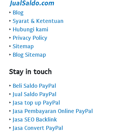
‣
Blog
‣
Syarat & Ketentuan
‣
Hubungi kami
‣
Privacy Policy
‣
Sitemap
‣
Blog Sitemap
Stay in touch
‣
Beli Saldo PayPal
‣
Jual Saldo PayPal
‣
Jasa top up PayPal
‣
Jasa Pembayaran Online PayPal
‣
Jasa SEO Backlink
‣
Jasa Convert PayPal