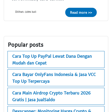
Dilihat: 1094 kali
Read more >>
Popular posts
Cara Top Up PayPal Lewat Dana Dengan
Mudah dan Cepat
Cara Bayar OnlyFans Indonesia & Jasa VCC
Top Up Terpercaya
Cara Main Airdrop Crypto Terbaru 2026
Gratis | Jasa JualSaldo
Dexscanner: Monitoring Harga Crypto &