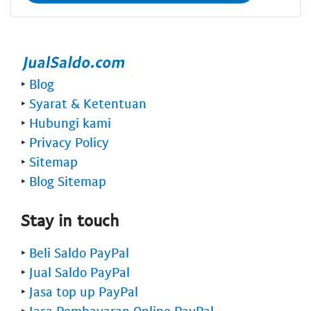
‣
Blog
‣
Syarat & Ketentuan
‣
Hubungi kami
‣
Privacy Policy
‣
Sitemap
‣
Blog Sitemap
Stay in touch
‣
Beli Saldo PayPal
‣
Jual Saldo PayPal
‣
Jasa top up PayPal
‣
Jasa Pembayaran Online PayPal