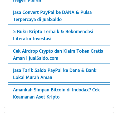
Jasa Convert PayPal ke DANA & Pulsa
Terpercaya di JualSaldo
5 Buku Kripto Terbaik & Rekomendasi
Literatur Investasi
Cek Airdrop Crypto dan Klaim Token Gratis
Aman | JualSaldo.com
Jasa Tarik Saldo PayPal ke Dana & Bank
Lokal Murah Aman
Amankah Simpan Bitcoin di Indodax? Cek
Keamanan Aset Kripto