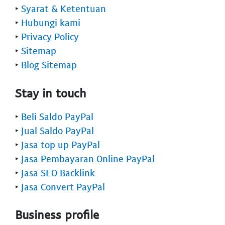
‣
Syarat & Ketentuan
‣
Hubungi kami
‣
Privacy Policy
‣
Sitemap
‣
Blog Sitemap
Stay in touch
‣
Beli Saldo PayPal
‣
Jual Saldo PayPal
‣
Jasa top up PayPal
‣
Jasa Pembayaran Online PayPal
‣
Jasa SEO Backlink
‣
Jasa Convert PayPal
Business profile