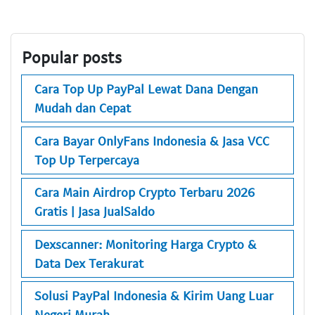
Popular posts
Cara Top Up PayPal Lewat Dana Dengan
Mudah dan Cepat
Cara Bayar OnlyFans Indonesia & Jasa VCC
Top Up Terpercaya
Cara Main Airdrop Crypto Terbaru 2026
Gratis | Jasa JualSaldo
Dexscanner: Monitoring Harga Crypto &
Data Dex Terakurat
Solusi PayPal Indonesia & Kirim Uang Luar
Negeri Murah