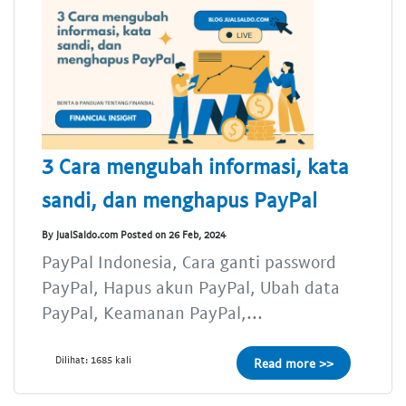
3 Cara mengubah informasi, kata
sandi, dan menghapus PayPal
By JualSaldo.com Posted on 26 Feb, 2024
PayPal Indonesia, Cara ganti password
PayPal, Hapus akun PayPal, Ubah data
PayPal, Keamanan PayPal,...
Dilihat: 1685 kali
Read more >>