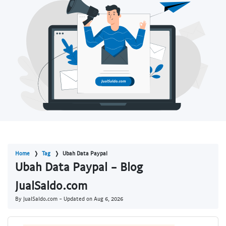
Home
Tag
Ubah Data Paypal
Ubah Data Paypal - Blog
JualSaldo.com
By JualSaldo.com - Updated on
Aug 6, 2026