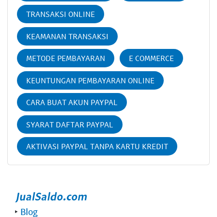
TRANSAKSI ONLINE
KEAMANAN TRANSAKSI
METODE PEMBAYARAN
E COMMERCE
KEUNTUNGAN PEMBAYARAN ONLINE
CARA BUAT AKUN PAYPAL
SYARAT DAFTAR PAYPAL
AKTIVASI PAYPAL TANPA KARTU KREDIT
‣
Blog