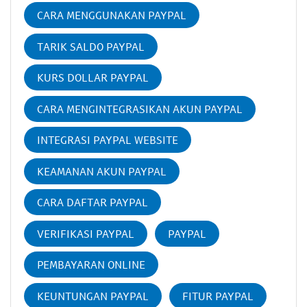
CARA MENGGUNAKAN PAYPAL
TARIK SALDO PAYPAL
KURS DOLLAR PAYPAL
CARA MENGINTEGRASIKAN AKUN PAYPAL
INTEGRASI PAYPAL WEBSITE
KEAMANAN AKUN PAYPAL
CARA DAFTAR PAYPAL
VERIFIKASI PAYPAL
PAYPAL
PEMBAYARAN ONLINE
KEUNTUNGAN PAYPAL
FITUR PAYPAL