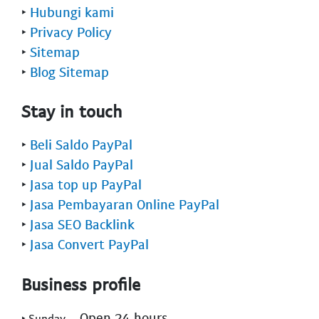
‣
Hubungi kami
‣
Privacy Policy
‣
Sitemap
‣
Blog Sitemap
Stay in touch
‣
Beli Saldo PayPal
‣
Jual Saldo PayPal
‣
Jasa top up PayPal
‣
Jasa Pembayaran Online PayPal
‣
Jasa SEO Backlink
‣
Jasa Convert PayPal
Business profile
- Open 24 hours
‣ Sunday