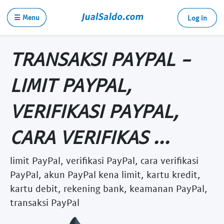
☰ Menu
Log in
TRANSAKSI PAYPAL -
LIMIT PAYPAL,
VERIFIKASI PAYPAL,
CARA VERIFIKAS ...
limit PayPal, verifikasi PayPal, cara verifikasi
PayPal, akun PayPal kena limit, kartu kredit,
kartu debit, rekening bank, keamanan PayPal,
transaksi PayPal