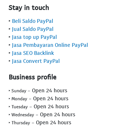
Stay in touch
‣
Beli Saldo PayPal
‣
Jual Saldo PayPal
‣
Jasa top up PayPal
‣
Jasa Pembayaran Online PayPal
‣
Jasa SEO Backlink
‣
Jasa Convert PayPal
Business profile
- Open 24 hours
‣ Sunday
- Open 24 hours
‣ Monday
- Open 24 hours
‣ Tuesday
- Open 24 hours
‣ Wednesday
- Open 24 hours
‣ Thursday