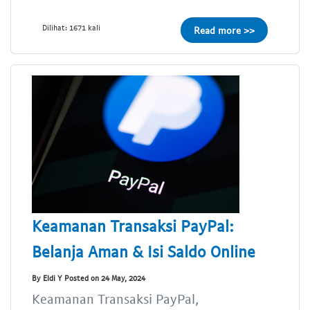
Dilihat: 1671 kali
Read more >>
Keamanan Transaksi PayPal:
Belanja Aman & Isi Saldo Online
By Eldi Y Posted on 24 May, 2024
Keamanan Transaksi PayPal,