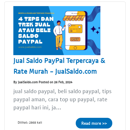
Jual Saldo PayPal Terpercaya &
Rate Murah - JualSaldo.com
By JualSaldo.com Posted on 26 Feb, 2024
jual saldo paypal, beli saldo paypal, tips
paypal aman, cara top up paypal, rate
paypal hari ini, ja...
Dilihat: 2868 kali
Read more >>