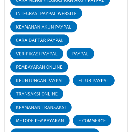
INTEGRASI PAYPAL WEBSITE
KEAMANAN AKUN PAYPAL
CARA DAFTAR PAYPAL
VERIFIKASI PAYPAL
PAYPAL
PEMBAYARAN ONLINE
KEUNTUNGAN PAYPAL
FITUR PAYPAL
TRANSAKSI ONLINE
KEAMANAN TRANSAKSI
METODE PEMBAYARAN
E COMMERCE