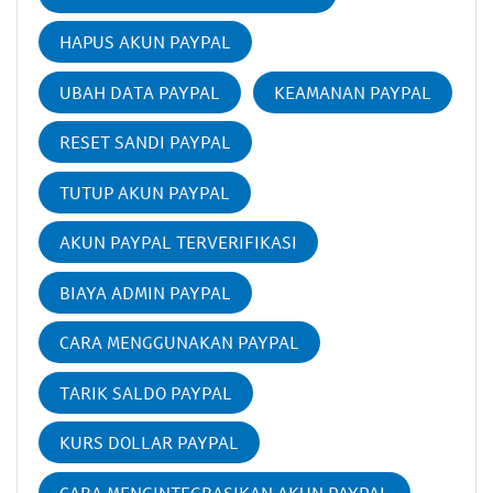
HAPUS AKUN PAYPAL
UBAH DATA PAYPAL
KEAMANAN PAYPAL
RESET SANDI PAYPAL
TUTUP AKUN PAYPAL
AKUN PAYPAL TERVERIFIKASI
BIAYA ADMIN PAYPAL
CARA MENGGUNAKAN PAYPAL
TARIK SALDO PAYPAL
KURS DOLLAR PAYPAL
CARA MENGINTEGRASIKAN AKUN PAYPAL