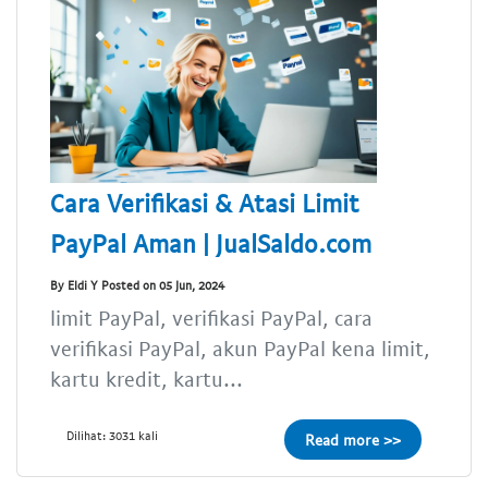
Cara Verifikasi & Atasi Limit
PayPal Aman | JualSaldo.com
By Eldi Y Posted on 05 Jun, 2024
limit PayPal, verifikasi PayPal, cara
verifikasi PayPal, akun PayPal kena limit,
kartu kredit, kartu...
Dilihat: 3031 kali
Read more >>