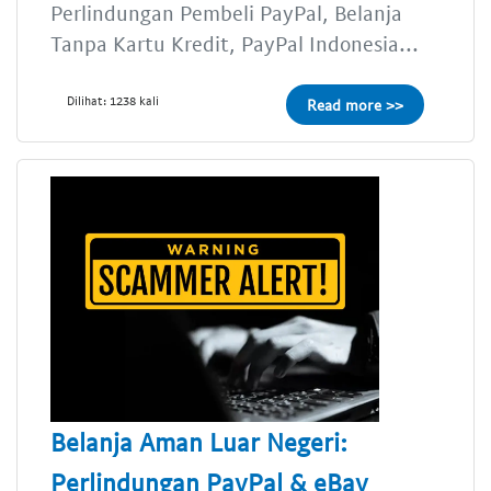
Perlindungan Pembeli PayPal, Belanja
Tanpa Kartu Kredit, PayPal Indonesia...
Dilihat: 1238 kali
Read more >>
Belanja Aman Luar Negeri:
Perlindungan PayPal & eBay