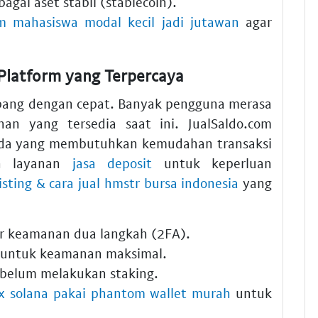
agai aset stabil (stablecoin).
um mahasiswa modal kecil jadi jutawan
agar
latform yang Terpercaya
embang dengan cepat. Banyak pengguna merasa
an yang tersedia saat ini. JualSaldo.com
Anda yang membutuhkan kemudahan transaksi
an layanan
jasa deposit
untuk keperluan
sting & cara jual hmstr bursa indonesia
yang
tur keamanan dua langkah (2FA).
t untuk keamanan maksimal.
belum melakukan staking.
ex solana pakai phantom wallet murah
untuk