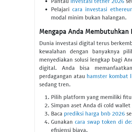
Pantau
investasi tether 2026
seb
Pelajari
cara investasi ethere
modal minim bukan halangan.
Mengapa Anda Membutuhkan P
Dunia investasi digital terus berk
kewalahan dengan banyaknya pilih
menyediakan solusi lengkap bagi 
digital. Anda bisa memanfaatk
perdagangan atau
hamster kombat li
sedang tren.
Pilih platform yang memiliki fi
Simpan aset Anda di cold walle
Baca
prediksi harga bnb 2026
se
Gunakan
cara swap token di d
efisiensi biaya.