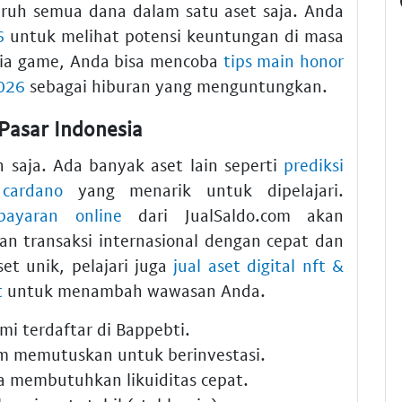
ruh semua dana dalam satu aset saja. Anda
6
untuk melihat potensi keuntungan di masa
nia game, Anda bisa mencoba
tips main honor
2026
sebagai hiburan yang menguntungkan.
 Pasar Indonesia
in saja. Ada banyak aset lain seperti
prediksi
 cardano
yang menarik untuk dipelajari.
bayaran online
dari JualSaldo.com akan
n transaksi internasional dengan cepat dan
set unik, pelajari juga
jual aset digital nft &
t
untuk menambah wawasan Anda.
mi terdaftar di Bappebti.
m memutuskan untuk berinvestasi.
a membutuhkan likuiditas cepat.