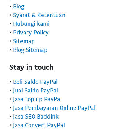
‣
Blog
‣
Syarat & Ketentuan
‣
Hubungi kami
‣
Privacy Policy
‣
Sitemap
‣
Blog Sitemap
Stay in touch
‣
Beli Saldo PayPal
‣
Jual Saldo PayPal
‣
Jasa top up PayPal
‣
Jasa Pembayaran Online PayPal
‣
Jasa SEO Backlink
‣
Jasa Convert PayPal