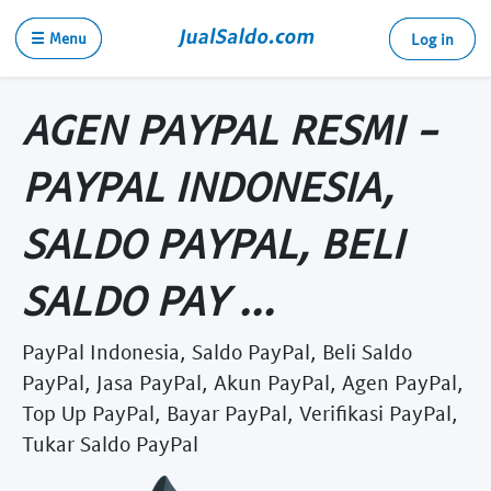
☰ Menu
Log in
AGEN PAYPAL RESMI -
PAYPAL INDONESIA,
SALDO PAYPAL, BELI
SALDO PAY ...
PayPal Indonesia, Saldo PayPal, Beli Saldo
PayPal, Jasa PayPal, Akun PayPal, Agen PayPal,
Top Up PayPal, Bayar PayPal, Verifikasi PayPal,
Tukar Saldo PayPal