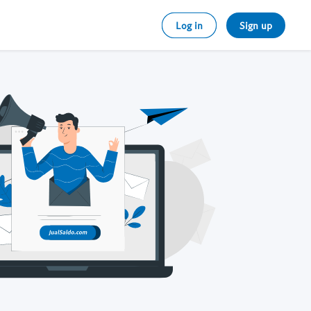
Log in
Sign up