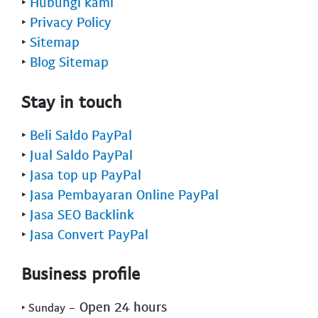
‣
Hubungi kami
‣
Privacy Policy
‣
Sitemap
‣
Blog Sitemap
Stay in touch
‣
Beli Saldo PayPal
‣
Jual Saldo PayPal
‣
Jasa top up PayPal
‣
Jasa Pembayaran Online PayPal
‣
Jasa SEO Backlink
‣
Jasa Convert PayPal
Business profile
- Open 24 hours
‣ Sunday