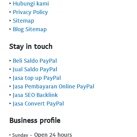
‣
Hubungi kami
‣
Privacy Policy
‣
Sitemap
‣
Blog Sitemap
Stay in touch
‣
Beli Saldo PayPal
‣
Jual Saldo PayPal
‣
Jasa top up PayPal
‣
Jasa Pembayaran Online PayPal
‣
Jasa SEO Backlink
‣
Jasa Convert PayPal
Business profile
- Open 24 hours
‣ Sunday