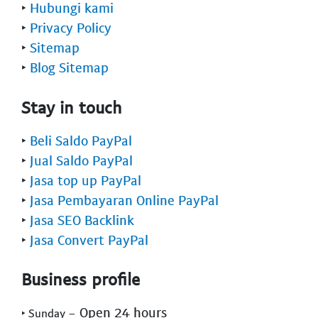
‣
Hubungi kami
‣
Privacy Policy
‣
Sitemap
‣
Blog Sitemap
Stay in touch
‣
Beli Saldo PayPal
‣
Jual Saldo PayPal
‣
Jasa top up PayPal
‣
Jasa Pembayaran Online PayPal
‣
Jasa SEO Backlink
‣
Jasa Convert PayPal
Business profile
- Open 24 hours
‣ Sunday