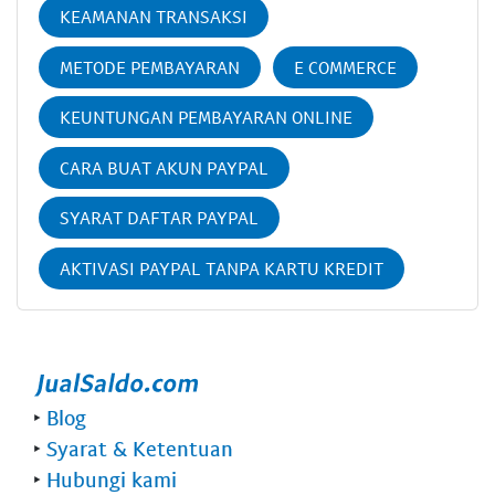
KEAMANAN TRANSAKSI
METODE PEMBAYARAN
E COMMERCE
KEUNTUNGAN PEMBAYARAN ONLINE
CARA BUAT AKUN PAYPAL
SYARAT DAFTAR PAYPAL
AKTIVASI PAYPAL TANPA KARTU KREDIT
‣
Blog
‣
Syarat & Ketentuan
‣
Hubungi kami