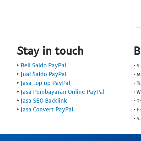
Stay in touch
B
‣
Beli Saldo PayPal
‣ 
‣
Jual Saldo PayPal
‣ 
‣
Jasa top up PayPal
‣ T
‣
Jasa Pembayaran Online PayPal
‣ 
‣
Jasa SEO Backlink
‣ T
‣
Jasa Convert PayPal
‣ F
‣ S