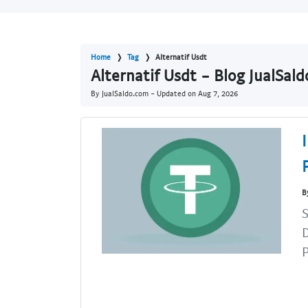
Home
Tag
Alternatif Usdt
Alternatif Usdt - Blog JualSal
By JualSaldo.com - Updated on
Aug 7, 2026
B
S
D
P