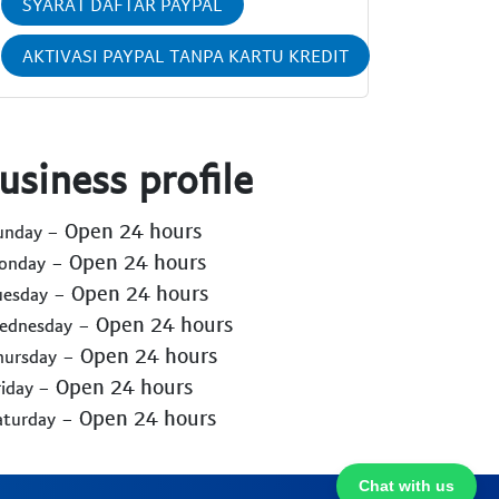
SYARAT DAFTAR PAYPAL
AKTIVASI PAYPAL TANPA KARTU KREDIT
usiness profile
- Open 24 hours
Sunday
- Open 24 hours
Monday
- Open 24 hours
uesday
- Open 24 hours
Wednesday
- Open 24 hours
hursday
- Open 24 hours
riday
- Open 24 hours
aturday
Chat with us