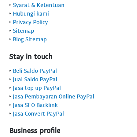
‣
Syarat & Ketentuan
‣
Hubungi kami
‣
Privacy Policy
‣
Sitemap
‣
Blog Sitemap
Stay in touch
‣
Beli Saldo PayPal
‣
Jual Saldo PayPal
‣
Jasa top up PayPal
‣
Jasa Pembayaran Online PayPal
‣
Jasa SEO Backlink
‣
Jasa Convert PayPal
Business profile