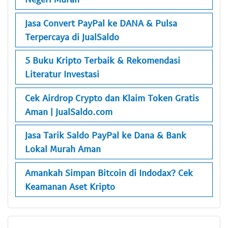
Jasa Convert PayPal ke DANA & Pulsa
Terpercaya di JualSaldo
5 Buku Kripto Terbaik & Rekomendasi
Literatur Investasi
Cek Airdrop Crypto dan Klaim Token Gratis
Aman | JualSaldo.com
Jasa Tarik Saldo PayPal ke Dana & Bank
Lokal Murah Aman
Amankah Simpan Bitcoin di Indodax? Cek
Keamanan Aset Kripto