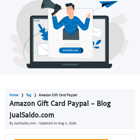
Home
Tag
Amazon Gift Card Paypal
Amazon Gift Card Paypal - Blog
JualSaldo.com
By JualSaldo.com - Updated on
Aug 5, 2026