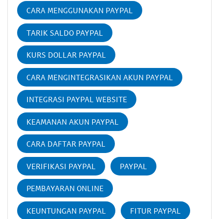
CARA MENGGUNAKAN PAYPAL
TARIK SALDO PAYPAL
KURS DOLLAR PAYPAL
CARA MENGINTEGRASIKAN AKUN PAYPAL
INTEGRASI PAYPAL WEBSITE
KEAMANAN AKUN PAYPAL
CARA DAFTAR PAYPAL
VERIFIKASI PAYPAL
PAYPAL
PEMBAYARAN ONLINE
KEUNTUNGAN PAYPAL
FITUR PAYPAL