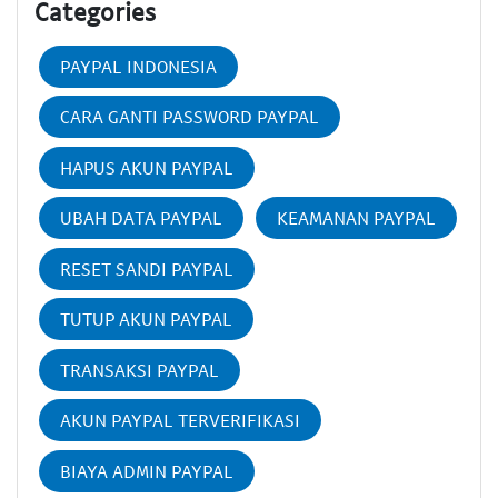
Categories
PAYPAL INDONESIA
CARA GANTI PASSWORD PAYPAL
HAPUS AKUN PAYPAL
UBAH DATA PAYPAL
KEAMANAN PAYPAL
RESET SANDI PAYPAL
TUTUP AKUN PAYPAL
TRANSAKSI PAYPAL
AKUN PAYPAL TERVERIFIKASI
BIAYA ADMIN PAYPAL