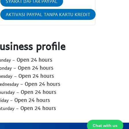
SYARAT DAFTAR PAYPAL
AKTIVASI PAYPAL TANPA KARTU KREDIT
usiness profile
- Open 24 hours
Sunday
- Open 24 hours
Monday
- Open 24 hours
uesday
- Open 24 hours
Wednesday
- Open 24 hours
hursday
- Open 24 hours
riday
- Open 24 hours
aturday
Chat with us