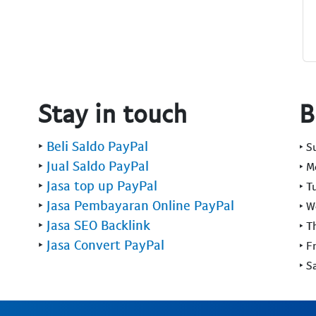
Stay in touch
B
‣
Beli Saldo PayPal
‣ 
‣
Jual Saldo PayPal
‣ 
‣
Jasa top up PayPal
‣ T
‣
Jasa Pembayaran Online PayPal
‣ 
‣
Jasa SEO Backlink
‣ T
‣
Jasa Convert PayPal
‣ F
‣ S