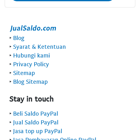
‣
Blog
‣
Syarat & Ketentuan
‣
Hubungi kami
‣
Privacy Policy
‣
Sitemap
‣
Blog Sitemap
Stay in touch
‣
Beli Saldo PayPal
‣
Jual Saldo PayPal
‣
Jasa top up PayPal
‣
Jasa Pembayaran Online PayPal