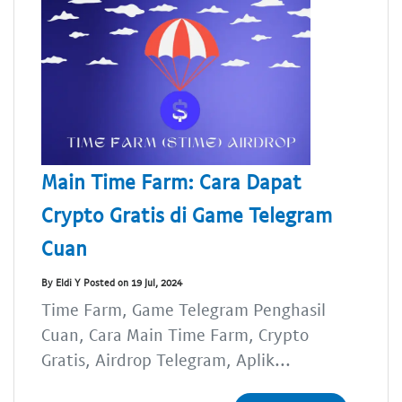
Main Time Farm: Cara Dapat
Crypto Gratis di Game Telegram
Cuan
By Eldi Y Posted on 19 Jul, 2024
Time Farm, Game Telegram Penghasil
Cuan, Cara Main Time Farm, Crypto
Gratis, Airdrop Telegram, Aplik...