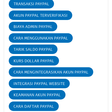
TRANSAKSI PAYPAL
AKUN PAYPAL TERVERIFIKASI
BIAYA ADMIN PAYPAL
CARA MENGGUNAKAN PAYPAL
TARIK SALDO PAYPAL
KURS DOLLAR PAYPAL
CARA MENGINTEGRASIKAN AKUN PAYPAL
INTEGRASI PAYPAL WEBSITE
KEAMANAN AKUN PAYPAL
CARA DAFTAR PAYPAL