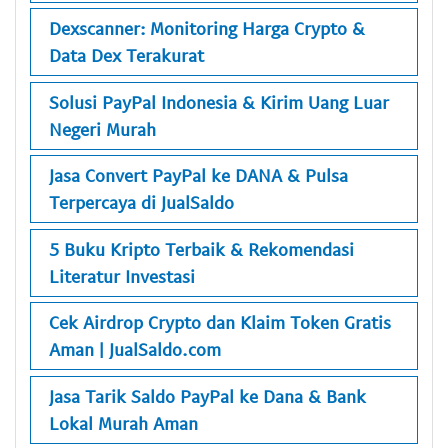
Dexscanner: Monitoring Harga Crypto &
Data Dex Terakurat
Solusi PayPal Indonesia & Kirim Uang Luar
Negeri Murah
Jasa Convert PayPal ke DANA & Pulsa
Terpercaya di JualSaldo
5 Buku Kripto Terbaik & Rekomendasi
Literatur Investasi
Cek Airdrop Crypto dan Klaim Token Gratis
Aman | JualSaldo.com
Jasa Tarik Saldo PayPal ke Dana & Bank
Lokal Murah Aman