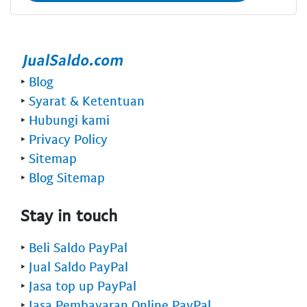
‣
Blog
‣
Syarat & Ketentuan
‣
Hubungi kami
‣
Privacy Policy
‣
Sitemap
‣
Blog Sitemap
Stay in touch
‣
Beli Saldo PayPal
‣
Jual Saldo PayPal
‣
Jasa top up PayPal
‣
Jasa Pembayaran Online PayPal