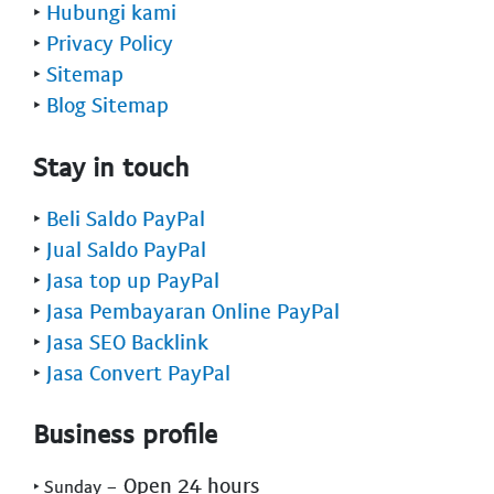
‣
Hubungi kami
‣
Privacy Policy
‣
Sitemap
‣
Blog Sitemap
Stay in touch
‣
Beli Saldo PayPal
‣
Jual Saldo PayPal
‣
Jasa top up PayPal
‣
Jasa Pembayaran Online PayPal
‣
Jasa SEO Backlink
‣
Jasa Convert PayPal
Business profile
- Open 24 hours
‣ Sunday