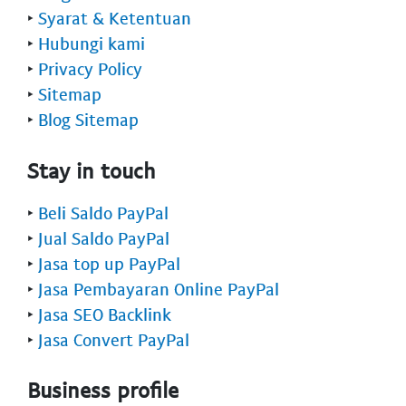
‣
Syarat & Ketentuan
‣
Hubungi kami
‣
Privacy Policy
‣
Sitemap
‣
Blog Sitemap
Stay in touch
‣
Beli Saldo PayPal
‣
Jual Saldo PayPal
‣
Jasa top up PayPal
‣
Jasa Pembayaran Online PayPal
‣
Jasa SEO Backlink
‣
Jasa Convert PayPal
Business profile