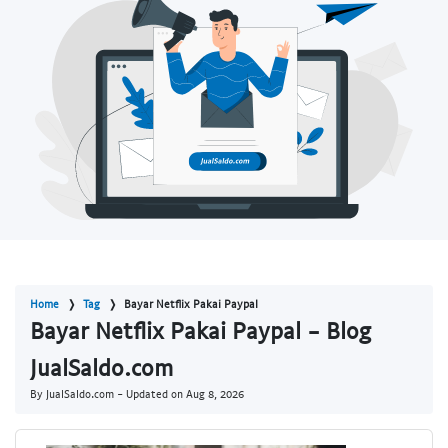
Home
Tag
Bayar Netflix Pakai Paypal
Bayar Netflix Pakai Paypal - Blog
JualSaldo.com
By JualSaldo.com - Updated on
Aug 8, 2026