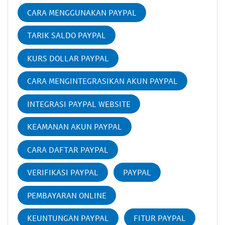
CARA MENGGUNAKAN PAYPAL
TARIK SALDO PAYPAL
KURS DOLLAR PAYPAL
CARA MENGINTEGRASIKAN AKUN PAYPAL
INTEGRASI PAYPAL WEBSITE
KEAMANAN AKUN PAYPAL
CARA DAFTAR PAYPAL
VERIFIKASI PAYPAL
PAYPAL
PEMBAYARAN ONLINE
KEUNTUNGAN PAYPAL
FITUR PAYPAL