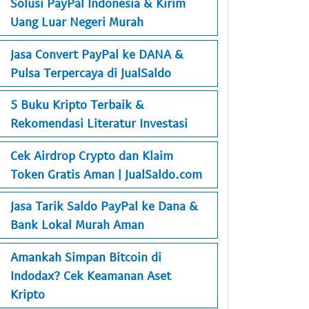
Solusi PayPal Indonesia & Kirim
Uang Luar Negeri Murah
Jasa Convert PayPal ke DANA &
Pulsa Terpercaya di JualSaldo
5 Buku Kripto Terbaik &
Rekomendasi Literatur Investasi
Cek Airdrop Crypto dan Klaim
Token Gratis Aman | JualSaldo.com
Jasa Tarik Saldo PayPal ke Dana &
Bank Lokal Murah Aman
Amankah Simpan Bitcoin di
Indodax? Cek Keamanan Aset
Kripto