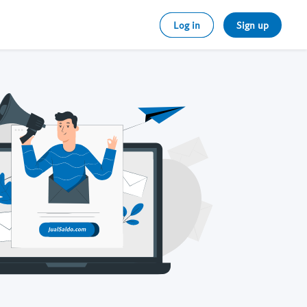
Log in
Sign up