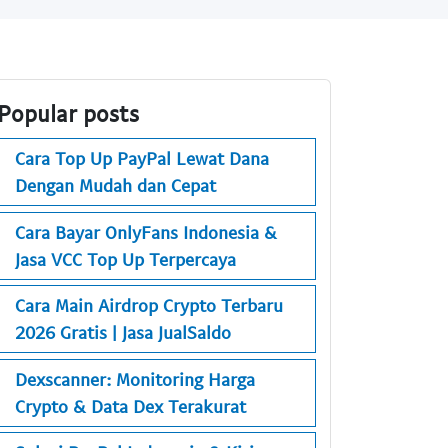
Popular posts
Cara Top Up PayPal Lewat Dana
Dengan Mudah dan Cepat
Cara Bayar OnlyFans Indonesia &
Jasa VCC Top Up Terpercaya
Cara Main Airdrop Crypto Terbaru
2026 Gratis | Jasa JualSaldo
Dexscanner: Monitoring Harga
Crypto & Data Dex Terakurat