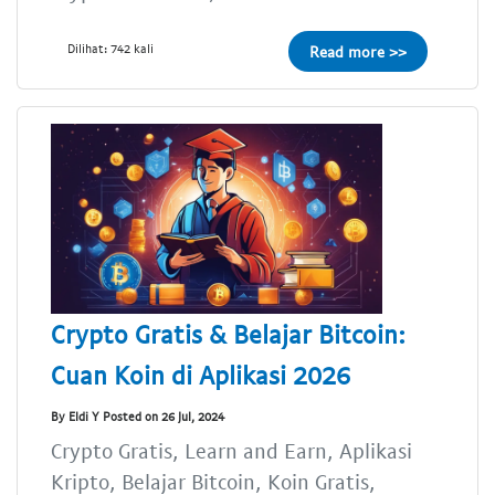
Dilihat: 742 kali
Read more >>
Crypto Gratis & Belajar Bitcoin:
Cuan Koin di Aplikasi 2026
By Eldi Y Posted on 26 Jul, 2024
Crypto Gratis, Learn and Earn, Aplikasi
Kripto, Belajar Bitcoin, Koin Gratis,