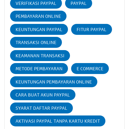
VERIFIKASI PAYPAL
PAYPAL
PEMBAYARAN ONLINE
KEUNTUNGAN PAYPAL
FITUR PAYPAL
TRANSAKSI ONLINE
KEAMANAN TRANSAKSI
METODE PEMBAYARAN
E COMMERCE
KEUNTUNGAN PEMBAYARAN ONLINE
CARA BUAT AKUN PAYPAL
SYARAT DAFTAR PAYPAL
AKTIVASI PAYPAL TANPA KARTU KREDIT