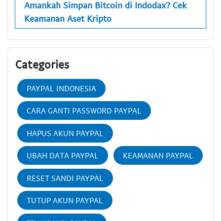
Amankah Simpan Bitcoin di Indodax? Cek
Keamanan Aset Kripto
Categories
PAYPAL INDONESIA
CARA GANTI PASSWORD PAYPAL
HAPUS AKUN PAYPAL
UBAH DATA PAYPAL
KEAMANAN PAYPAL
RESET SANDI PAYPAL
TUTUP AKUN PAYPAL