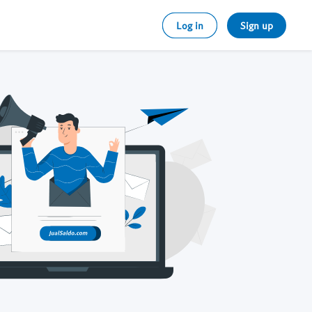
Log in
Sign up