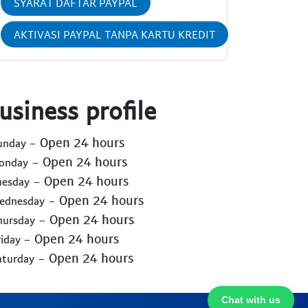
SYARAT DAFTAR PAYPAL
AKTIVASI PAYPAL TANPA KARTU KREDIT
usiness profile
- Open 24 hours
Sunday
- Open 24 hours
Monday
- Open 24 hours
uesday
- Open 24 hours
Wednesday
- Open 24 hours
hursday
- Open 24 hours
riday
- Open 24 hours
aturday
Chat with us