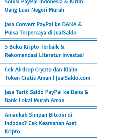
Solusi PayPal Indonesia & Kirim
Uang Luar Negeri Murah
Jasa Convert PayPal ke DANA &
Pulsa Terpercaya di JualSaldo
5 Buku Kripto Terbaik &
Rekomendasi Literatur Investasi
Cek Airdrop Crypto dan Klaim
Token Gratis Aman | JualSaldo.com
Jasa Tarik Saldo PayPal ke Dana &
Bank Lokal Murah Aman
Amankah Simpan Bitcoin di
Indodax? Cek Keamanan Aset
Kripto