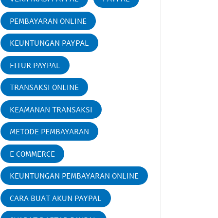
PEMBAYARAN ONLINE
KEUNTUNGAN PAYPAL
FITUR PAYPAL
TRANSAKSI ONLINE
KEAMANAN TRANSAKSI
METODE PEMBAYARAN
E COMMERCE
KEUNTUNGAN PEMBAYARAN ONLINE
CARA BUAT AKUN PAYPAL