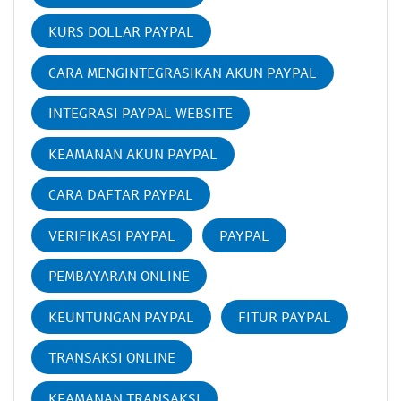
KURS DOLLAR PAYPAL
CARA MENGINTEGRASIKAN AKUN PAYPAL
INTEGRASI PAYPAL WEBSITE
KEAMANAN AKUN PAYPAL
CARA DAFTAR PAYPAL
VERIFIKASI PAYPAL
PAYPAL
PEMBAYARAN ONLINE
KEUNTUNGAN PAYPAL
FITUR PAYPAL
TRANSAKSI ONLINE
KEAMANAN TRANSAKSI