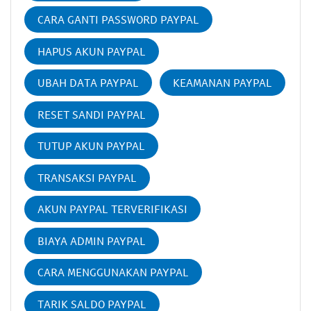
CARA GANTI PASSWORD PAYPAL
HAPUS AKUN PAYPAL
UBAH DATA PAYPAL
KEAMANAN PAYPAL
RESET SANDI PAYPAL
TUTUP AKUN PAYPAL
TRANSAKSI PAYPAL
AKUN PAYPAL TERVERIFIKASI
BIAYA ADMIN PAYPAL
CARA MENGGUNAKAN PAYPAL
TARIK SALDO PAYPAL