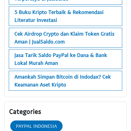
5 Buku Kripto Terbaik & Rekomendasi
Literatur Investasi
Cek Airdrop Crypto dan Klaim Token Gratis
Aman | JualSaldo.com
Jasa Tarik Saldo PayPal ke Dana & Bank
Lokal Murah Aman
Amankah Simpan Bitcoin di Indodax? Cek
Keamanan Aset Kripto
Categories
PAYPAL INDONESIA