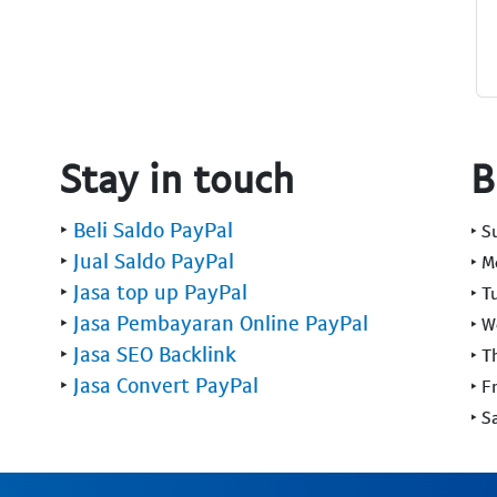
Stay in touch
B
‣
Beli Saldo PayPal
‣ 
‣
Jual Saldo PayPal
‣ 
‣
Jasa top up PayPal
‣ T
‣
Jasa Pembayaran Online PayPal
‣ 
‣
Jasa SEO Backlink
‣ T
‣
Jasa Convert PayPal
‣ F
‣ S