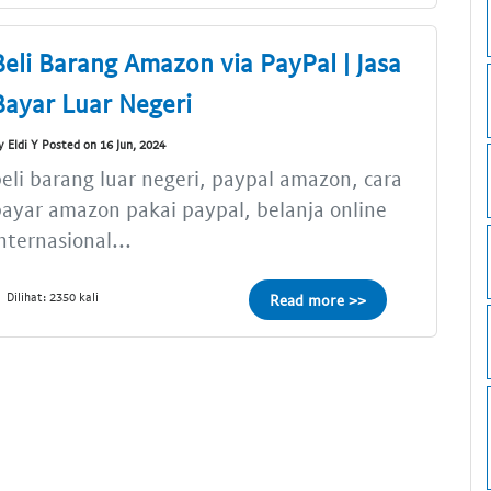
Beli Barang Amazon via PayPal | Jasa
Bayar Luar Negeri
y Eldi Y Posted on 16 Jun, 2024
eli barang luar negeri, paypal amazon, cara
ayar amazon pakai paypal, belanja online
nternasional...
Dilihat: 2350 kali
Read more >>