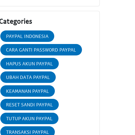
Categories
PAYPAL INDONESIA
CARA GANTI PASSWORD PAYPAL
HAPUS AKUN PAYPAL
UBAH DATA PAYPAL
KEAMANAN PAYPAL
RESET SANDI PAYPAL
TUTUP AKUN PAYPAL
TRANSAKSI PAYPAL