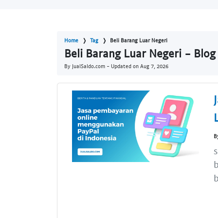
Home
Tag
Beli Barang Luar Negeri
Beli Barang Luar Negeri - Blog
By JualSaldo.com - Updated on
Aug 7, 2026
B
s
b
b