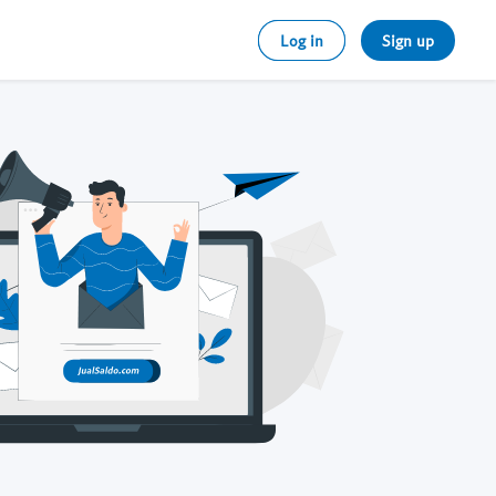
Log in
Sign up