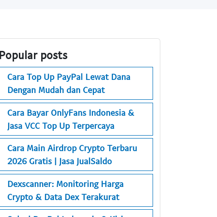
Popular posts
Cara Top Up PayPal Lewat Dana
Dengan Mudah dan Cepat
Cara Bayar OnlyFans Indonesia &
Jasa VCC Top Up Terpercaya
Cara Main Airdrop Crypto Terbaru
2026 Gratis | Jasa JualSaldo
Dexscanner: Monitoring Harga
Crypto & Data Dex Terakurat