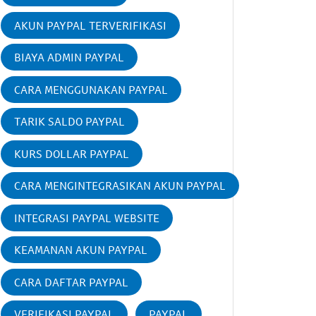
AKUN PAYPAL TERVERIFIKASI
BIAYA ADMIN PAYPAL
CARA MENGGUNAKAN PAYPAL
TARIK SALDO PAYPAL
KURS DOLLAR PAYPAL
CARA MENGINTEGRASIKAN AKUN PAYPAL
INTEGRASI PAYPAL WEBSITE
KEAMANAN AKUN PAYPAL
CARA DAFTAR PAYPAL
VERIFIKASI PAYPAL
PAYPAL