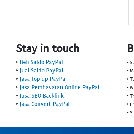
Stay in touch
B
‣
Beli Saldo PayPal
‣ 
‣
Jual Saldo PayPal
‣ 
‣
Jasa top up PayPal
‣ T
‣
Jasa Pembayaran Online PayPal
‣ 
‣
Jasa SEO Backlink
‣ T
‣
Jasa Convert PayPal
‣ F
‣ S