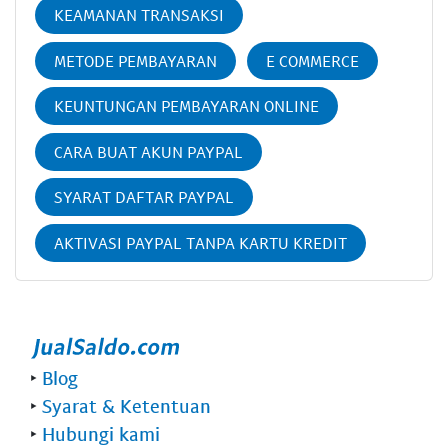
KEAMANAN TRANSAKSI
METODE PEMBAYARAN
E COMMERCE
KEUNTUNGAN PEMBAYARAN ONLINE
CARA BUAT AKUN PAYPAL
SYARAT DAFTAR PAYPAL
AKTIVASI PAYPAL TANPA KARTU KREDIT
‣
Blog
‣
Syarat & Ketentuan
‣
Hubungi kami