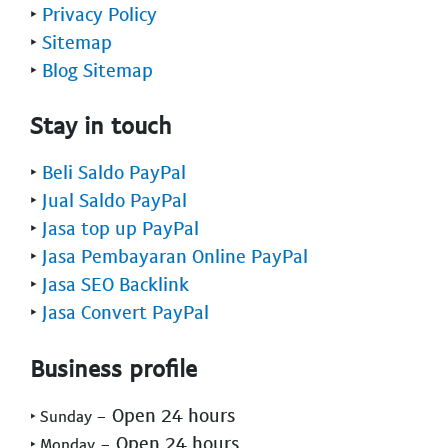
‣
Privacy Policy
‣
Sitemap
‣
Blog Sitemap
Stay in touch
‣
Beli Saldo PayPal
‣
Jual Saldo PayPal
‣
Jasa top up PayPal
‣
Jasa Pembayaran Online PayPal
‣
Jasa SEO Backlink
‣
Jasa Convert PayPal
Business profile
- Open 24 hours
‣ Sunday
- Open 24 hours
‣ Monday