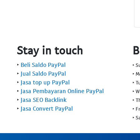
Stay in touch
B
‣
Beli Saldo PayPal
‣ 
‣
Jual Saldo PayPal
‣ 
‣
Jasa top up PayPal
‣ T
‣
Jasa Pembayaran Online PayPal
‣ 
‣
Jasa SEO Backlink
‣ T
‣
Jasa Convert PayPal
‣ F
‣ S