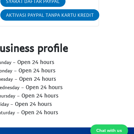
SYARAT DAFTAR PAYPAL
AKTIVASI PAYPAL TANPA KARTU KREDIT
usiness profile
- Open 24 hours
Sunday
- Open 24 hours
Monday
- Open 24 hours
uesday
- Open 24 hours
Wednesday
- Open 24 hours
hursday
- Open 24 hours
riday
- Open 24 hours
aturday
Chat with us