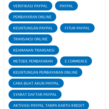
VERIFIKASI PAYPAL
PAYPAL
PEMBAYARAN ONLINE
KEUNTUNGAN PAYPAL
FITUR PAYPAL
TRANSAKSI ONLINE
KEAMANAN TRANSAKSI
METODE PEMBAYARAN
E COMMERCE
KEUNTUNGAN PEMBAYARAN ONLINE
CARA BUAT AKUN PAYPAL
SYARAT DAFTAR PAYPAL
AKTIVASI PAYPAL TANPA KARTU KREDIT