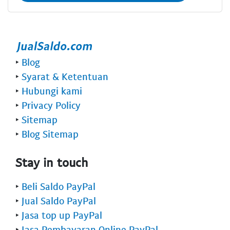
‣
Blog
‣
Syarat & Ketentuan
‣
Hubungi kami
‣
Privacy Policy
‣
Sitemap
‣
Blog Sitemap
Stay in touch
‣
Beli Saldo PayPal
‣
Jual Saldo PayPal
‣
Jasa top up PayPal
‣
Jasa Pembayaran Online PayPal