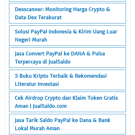
Dexscanner: Monitoring Harga Crypto &
Data Dex Terakurat
Solusi PayPal Indonesia & Kirim Uang Luar
Negeri Murah
Jasa Convert PayPal ke DANA & Pulsa
Terpercaya di JualSaldo
5 Buku Kripto Terbaik & Rekomendasi
Literatur Investasi
Cek Airdrop Crypto dan Klaim Token Gratis
Aman | JualSaldo.com
Jasa Tarik Saldo PayPal ke Dana & Bank
Lokal Murah Aman