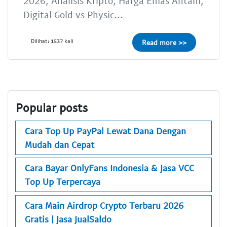
2026, Analisis Kripto, Harga Emas Antam,
Digital Gold vs Physic...
Dilihat: 1537 kali
Read more >>
Popular posts
Cara Top Up PayPal Lewat Dana Dengan
Mudah dan Cepat
Cara Bayar OnlyFans Indonesia & Jasa VCC
Top Up Terpercaya
Cara Main Airdrop Crypto Terbaru 2026
Gratis | Jasa JualSaldo