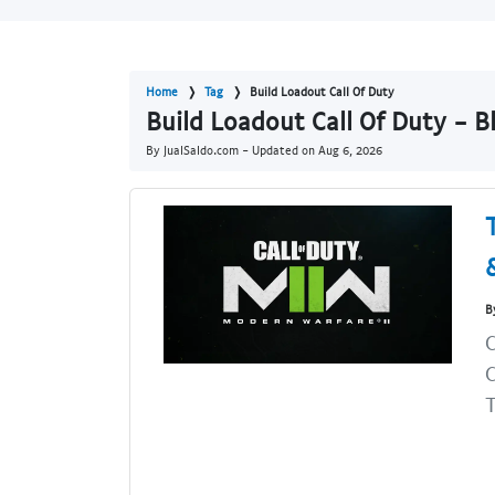
Home
Tag
Build Loadout Call Of Duty
Build Loadout Call Of Duty - B
By JualSaldo.com - Updated on
Aug 6, 2026
B
C
C
T