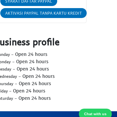
SYARAT DAFTAR PAYPAL
AKTIVASI PAYPAL TANPA KARTU KREDIT
usiness profile
- Open 24 hours
Sunday
- Open 24 hours
Monday
- Open 24 hours
uesday
- Open 24 hours
Wednesday
- Open 24 hours
hursday
- Open 24 hours
riday
- Open 24 hours
aturday
Chat with us