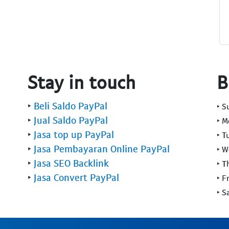
Stay in touch
B
‣
Beli Saldo PayPal
‣ 
‣
Jual Saldo PayPal
‣ 
‣
Jasa top up PayPal
‣ T
‣
Jasa Pembayaran Online PayPal
‣ 
‣
Jasa SEO Backlink
‣ T
‣
Jasa Convert PayPal
‣ F
‣ S