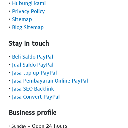
‣
Hubungi kami
‣
Privacy Policy
‣
Sitemap
‣
Blog Sitemap
Stay in touch
‣
Beli Saldo PayPal
‣
Jual Saldo PayPal
‣
Jasa top up PayPal
‣
Jasa Pembayaran Online PayPal
‣
Jasa SEO Backlink
‣
Jasa Convert PayPal
Business profile
- Open 24 hours
‣ Sunday