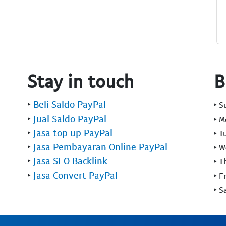
Stay in touch
B
‣
Beli Saldo PayPal
‣ 
‣
Jual Saldo PayPal
‣ 
‣
Jasa top up PayPal
‣ T
‣
Jasa Pembayaran Online PayPal
‣ 
‣
Jasa SEO Backlink
‣ T
‣
Jasa Convert PayPal
‣ F
‣ S