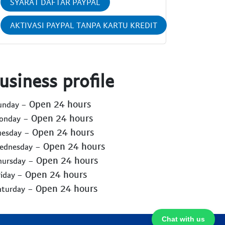
SYARAT DAFTAR PAYPAL
AKTIVASI PAYPAL TANPA KARTU KREDIT
usiness profile
- Open 24 hours
Sunday
- Open 24 hours
Monday
- Open 24 hours
uesday
- Open 24 hours
Wednesday
- Open 24 hours
hursday
- Open 24 hours
riday
- Open 24 hours
aturday
Chat with us