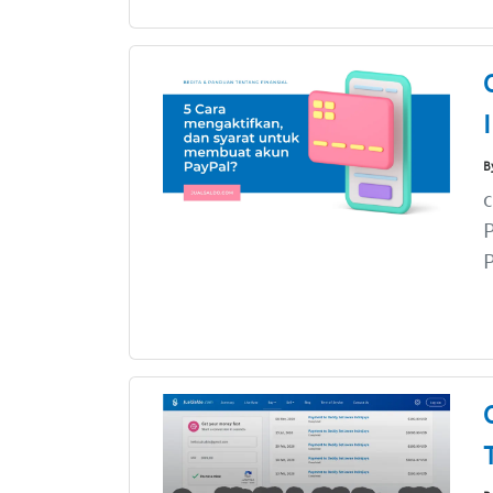
B
c
P
P