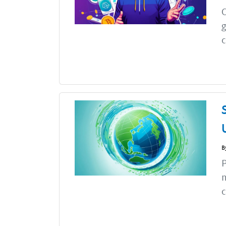
C
g
c
B
P
n
c