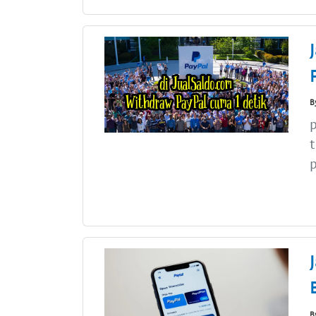
B
p
t
p
B