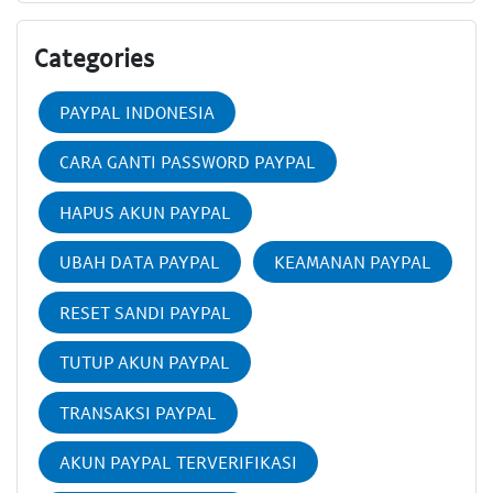
Categories
PAYPAL INDONESIA
CARA GANTI PASSWORD PAYPAL
HAPUS AKUN PAYPAL
UBAH DATA PAYPAL
KEAMANAN PAYPAL
RESET SANDI PAYPAL
TUTUP AKUN PAYPAL
TRANSAKSI PAYPAL
AKUN PAYPAL TERVERIFIKASI