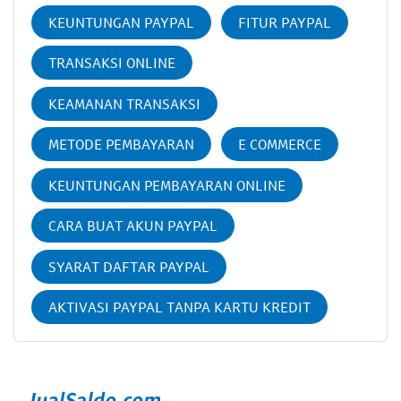
KEUNTUNGAN PAYPAL
FITUR PAYPAL
TRANSAKSI ONLINE
KEAMANAN TRANSAKSI
METODE PEMBAYARAN
E COMMERCE
KEUNTUNGAN PEMBAYARAN ONLINE
CARA BUAT AKUN PAYPAL
SYARAT DAFTAR PAYPAL
AKTIVASI PAYPAL TANPA KARTU KREDIT