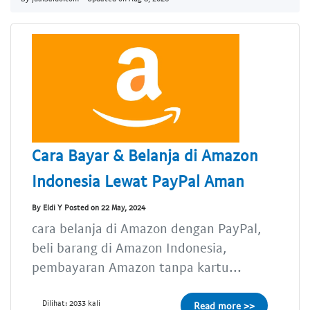
Cara Bayar & Belanja di Amazon
Indonesia Lewat PayPal Aman
By Eldi Y Posted on 22 May, 2024
cara belanja di Amazon dengan PayPal,
beli barang di Amazon Indonesia,
pembayaran Amazon tanpa kartu...
Dilihat: 2033 kali
Read more >>