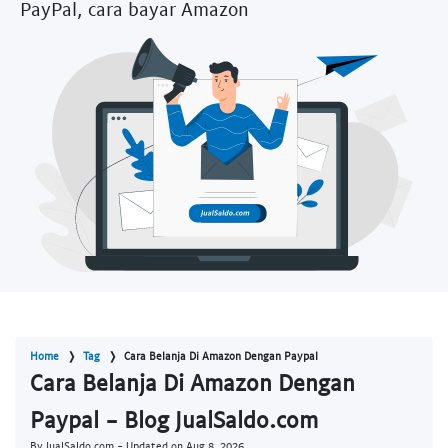
PayPal, cara bayar Amazon
Home
Tag
Cara Belanja Di Amazon Dengan Paypal
Cara Belanja Di Amazon Dengan
Paypal - Blog JualSaldo.com
By JualSaldo.com - Updated on
Aug 8, 2026