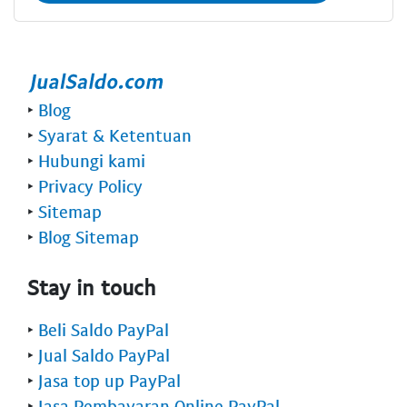
‣
Blog
‣
Syarat & Ketentuan
‣
Hubungi kami
‣
Privacy Policy
‣
Sitemap
‣
Blog Sitemap
Stay in touch
‣
Beli Saldo PayPal
‣
Jual Saldo PayPal
‣
Jasa top up PayPal
‣
Jasa Pembayaran Online PayPal