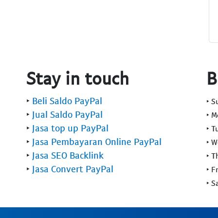
Stay in touch
B
‣
Beli Saldo PayPal
‣ 
‣
Jual Saldo PayPal
‣ 
‣
Jasa top up PayPal
‣ T
‣
Jasa Pembayaran Online PayPal
‣ 
‣
Jasa SEO Backlink
‣ T
‣
Jasa Convert PayPal
‣ F
‣ S