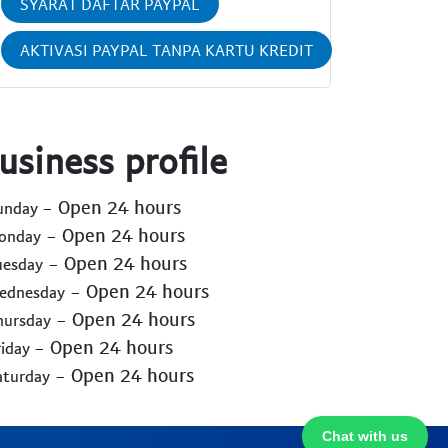
SYARAT DAFTAR PAYPAL
AKTIVASI PAYPAL TANPA KARTU KREDIT
usiness profile
- Open 24 hours
Sunday
- Open 24 hours
Monday
- Open 24 hours
uesday
- Open 24 hours
Wednesday
- Open 24 hours
hursday
- Open 24 hours
riday
- Open 24 hours
aturday
Chat with us