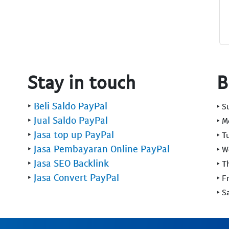
Stay in touch
B
‣
Beli Saldo PayPal
‣ 
‣
Jual Saldo PayPal
‣ 
‣
Jasa top up PayPal
‣ T
‣
Jasa Pembayaran Online PayPal
‣ 
‣
Jasa SEO Backlink
‣ T
‣
Jasa Convert PayPal
‣ F
‣ S