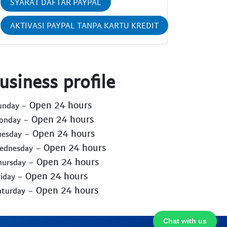
SYARAT DAFTAR PAYPAL
AKTIVASI PAYPAL TANPA KARTU KREDIT
usiness profile
- Open 24 hours
Sunday
- Open 24 hours
Monday
- Open 24 hours
uesday
- Open 24 hours
Wednesday
- Open 24 hours
hursday
- Open 24 hours
riday
- Open 24 hours
aturday
Chat with us