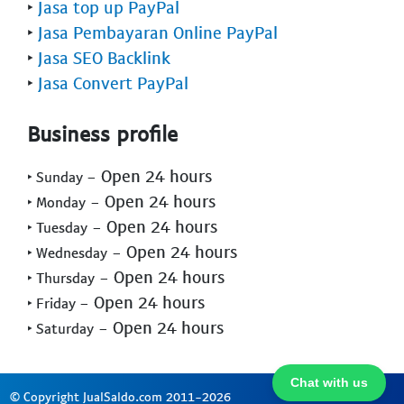
‣
Jasa top up PayPal
‣
Jasa Pembayaran Online PayPal
‣
Jasa SEO Backlink
‣
Jasa Convert PayPal
Business profile
- Open 24 hours
‣ Sunday
- Open 24 hours
‣ Monday
- Open 24 hours
‣ Tuesday
- Open 24 hours
‣ Wednesday
- Open 24 hours
‣ Thursday
- Open 24 hours
‣ Friday
- Open 24 hours
‣ Saturday
Chat with us
© Copyright JualSaldo.com 2011-2026