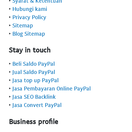
‣
Syarat & Ketentuan
‣
Hubungi kami
‣
Privacy Policy
‣
Sitemap
‣
Blog Sitemap
Stay in touch
‣
Beli Saldo PayPal
‣
Jual Saldo PayPal
‣
Jasa top up PayPal
‣
Jasa Pembayaran Online PayPal
‣
Jasa SEO Backlink
‣
Jasa Convert PayPal
Business profile