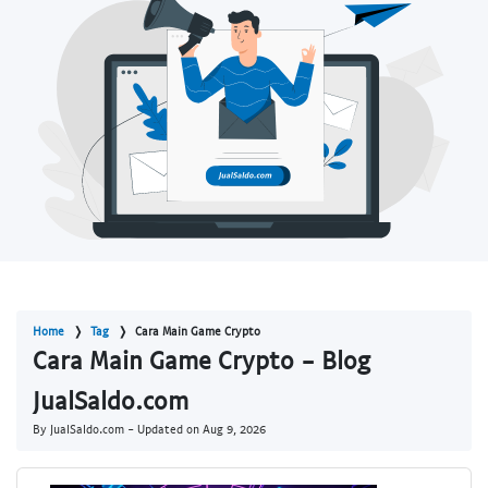
Home
Tag
Cara Main Game Crypto
Cara Main Game Crypto - Blog
JualSaldo.com
By JualSaldo.com - Updated on
Aug 9, 2026