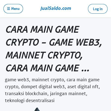
☰ Menu
Log in
CARA MAIN GAME
CRYPTO - GAME WEB3,
MAINNET CRYPTO,
CARA MAIN GAME ...
game web3, mainnet crypto, cara main game
crypto, dompet digital web3, aset digital nft,
transaksi blockchain, jaringan mainnet,
teknologi desentralisasi