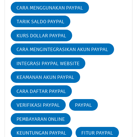
CARA MENGGUNAKAN PAYPAL
TARIK SALDO PAYPAL
KURS DOLLAR PAYPAL
CARA MENGINTEGRASIKAN AKUN PAYPAL
INTEGRASI PAYPAL WEBSITE
KEAMANAN AKUN PAYPAL
CARA DAFTAR PAYPAL
VERIFIKASI PAYPAL
PAYPAL
PEMBAYARAN ONLINE
KEUNTUNGAN PAYPAL
FITUR PAYPAL