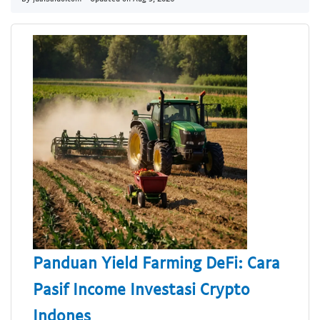
Panduan Yield Farming DeFi: Cara
Pasif Income Investasi Crypto
Indones