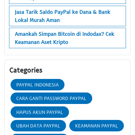
Jasa Tarik Saldo PayPal ke Dana & Bank
Lokal Murah Aman
Amankah Simpan Bitcoin di Indodax? Cek
Keamanan Aset Kripto
Categories
PAYPAL INDONESIA
CARA GANTI PASSWORD PAYPAL
HAPUS AKUN PAYPAL
UBAH DATA PAYPAL
KEAMANAN PAYPAL