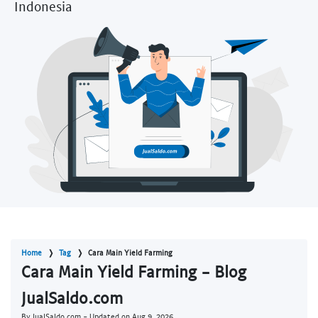
Indonesia
Home
Tag
Cara Main Yield Farming
Cara Main Yield Farming - Blog
JualSaldo.com
By JualSaldo.com - Updated on
Aug 9, 2026