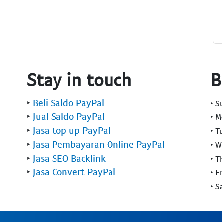
Stay in touch
B
‣
Beli Saldo PayPal
‣ 
‣
Jual Saldo PayPal
‣ 
‣
Jasa top up PayPal
‣ T
‣
Jasa Pembayaran Online PayPal
‣ 
‣
Jasa SEO Backlink
‣ T
‣
Jasa Convert PayPal
‣ F
‣ S