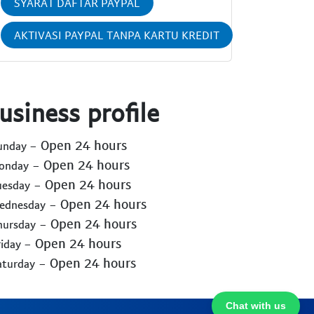
SYARAT DAFTAR PAYPAL
AKTIVASI PAYPAL TANPA KARTU KREDIT
usiness profile
- Open 24 hours
Sunday
- Open 24 hours
Monday
- Open 24 hours
uesday
- Open 24 hours
Wednesday
- Open 24 hours
hursday
- Open 24 hours
riday
- Open 24 hours
aturday
Chat with us