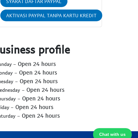
SYARAT DAFTAR PAYPAL
AKTIVASI PAYPAL TANPA KARTU KREDIT
usiness profile
- Open 24 hours
Sunday
- Open 24 hours
Monday
- Open 24 hours
uesday
- Open 24 hours
Wednesday
- Open 24 hours
hursday
- Open 24 hours
riday
- Open 24 hours
aturday
Chat with us