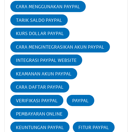
CARA MENGGUNAKAN PAYPAL
TARIK SALDO PAYPAL
KURS DOLLAR PAYPAL
CARA MENGINTEGRASIKAN AKUN PAYPAL
INTEGRASI PAYPAL WEBSITE
KEAMANAN AKUN PAYPAL
CARA DAFTAR PAYPAL
VERIFIKASI PAYPAL
PAYPAL
PEMBAYARAN ONLINE
KEUNTUNGAN PAYPAL
FITUR PAYPAL