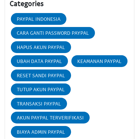
Categories
PAYPAL INDONESIA
CARA GANTI PASSWORD PAYPAL
HAPUS AKUN PAYPAL
UBAH DATA PAYPAL
KEAMANAN PAYPAL
RESET SANDI PAYPAL
TUTUP AKUN PAYPAL
TRANSAKSI PAYPAL
AKUN PAYPAL TERVERIFIKASI
BIAYA ADMIN PAYPAL