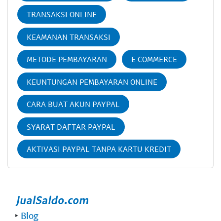
TRANSAKSI ONLINE
KEAMANAN TRANSAKSI
METODE PEMBAYARAN
E COMMERCE
KEUNTUNGAN PEMBAYARAN ONLINE
CARA BUAT AKUN PAYPAL
SYARAT DAFTAR PAYPAL
AKTIVASI PAYPAL TANPA KARTU KREDIT
‣
Blog