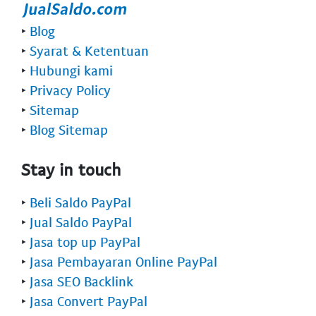
‣
Blog
‣
Syarat & Ketentuan
‣
Hubungi kami
‣
Privacy Policy
‣
Sitemap
‣
Blog Sitemap
Stay in touch
‣
Beli Saldo PayPal
‣
Jual Saldo PayPal
‣
Jasa top up PayPal
‣
Jasa Pembayaran Online PayPal
‣
Jasa SEO Backlink
‣
Jasa Convert PayPal