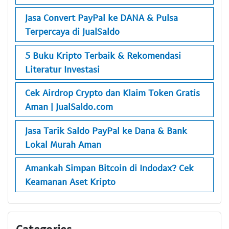
Jasa Convert PayPal ke DANA & Pulsa
Terpercaya di JualSaldo
5 Buku Kripto Terbaik & Rekomendasi
Literatur Investasi
Cek Airdrop Crypto dan Klaim Token Gratis
Aman | JualSaldo.com
Jasa Tarik Saldo PayPal ke Dana & Bank
Lokal Murah Aman
Amankah Simpan Bitcoin di Indodax? Cek
Keamanan Aset Kripto
Categories