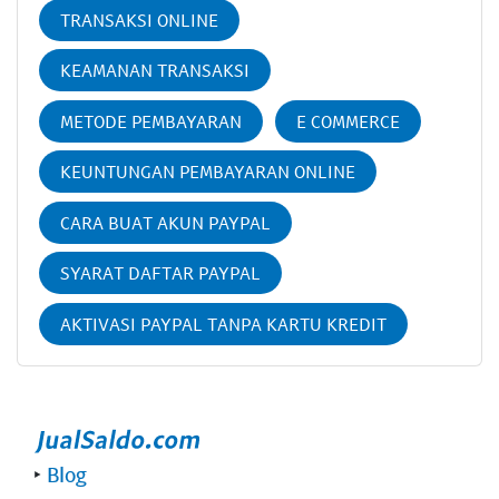
TRANSAKSI ONLINE
KEAMANAN TRANSAKSI
METODE PEMBAYARAN
E COMMERCE
KEUNTUNGAN PEMBAYARAN ONLINE
CARA BUAT AKUN PAYPAL
SYARAT DAFTAR PAYPAL
AKTIVASI PAYPAL TANPA KARTU KREDIT
‣
Blog