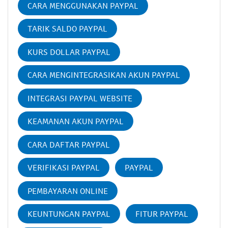
CARA MENGGUNAKAN PAYPAL
TARIK SALDO PAYPAL
KURS DOLLAR PAYPAL
CARA MENGINTEGRASIKAN AKUN PAYPAL
INTEGRASI PAYPAL WEBSITE
KEAMANAN AKUN PAYPAL
CARA DAFTAR PAYPAL
VERIFIKASI PAYPAL
PAYPAL
PEMBAYARAN ONLINE
KEUNTUNGAN PAYPAL
FITUR PAYPAL